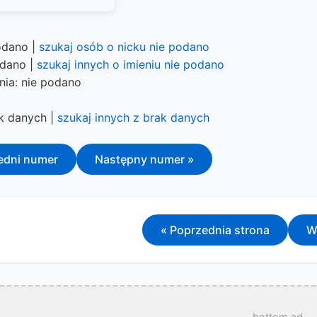
odano |
szukaj osób o nicku nie podano
odano |
szukaj innych o imieniu nie podano
nia: nie podano
ak danych |
szukaj innych z brak danych
edni numer
Następny numer »
« Poprzednia strona
W
bottom ad