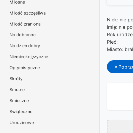
Miłosne
Miłość szczęśliwa
Nick: nie p
Miłość zraniona
Imię: nie p
Rok urodze
Na dobranoc
Płeć:
Na dzień dobry
Miasto: br
Niemieckojęzyczne
« Poprz
Optymistyczne
Skróty
Smutne
Śmieszne
Świąteczne
Urodzinowe