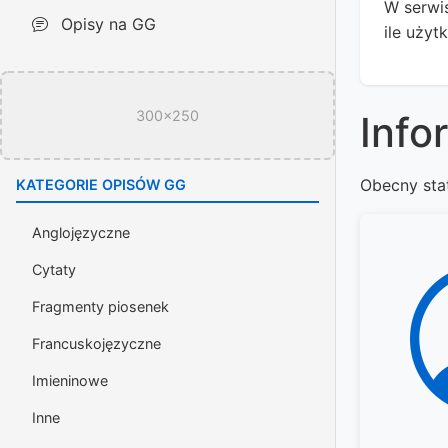
W serwis
Opisy na GG
ile użyt
300x250
Info
Obecny sta
KATEGORIE OPISÓW GG
Anglojęzyczne
Cytaty
Fragmenty piosenek
Francuskojęzyczne
Imieninowe
Inne