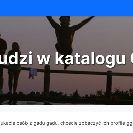
udzi w katalog
zukacie osób z gadu gadu, chcecie zobaczyć ich profile gg, 