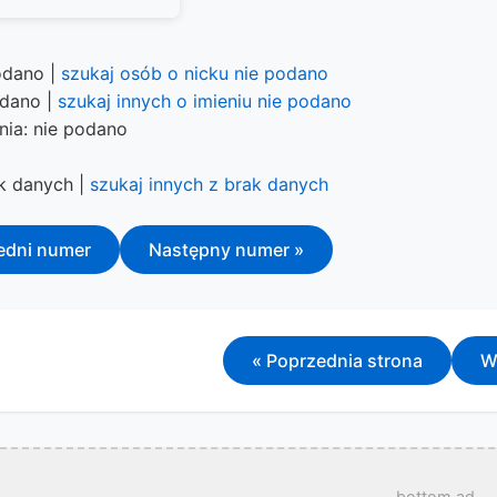
odano |
szukaj osób o nicku nie podano
odano |
szukaj innych o imieniu nie podano
nia: nie podano
ak danych |
szukaj innych z brak danych
edni numer
Następny numer »
« Poprzednia strona
W
bottom ad