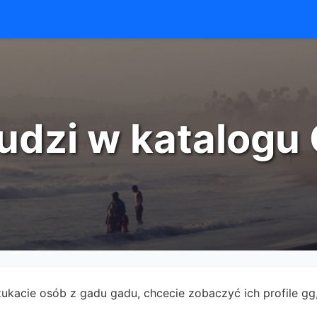
udzi w katalog
zukacie osób z gadu gadu, chcecie zobaczyć ich profile gg, 