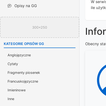
W serwis
Opisy na GG
ile użyt
300x250
Info
Obecny sta
KATEGORIE OPISÓW GG
Anglojęzyczne
Cytaty
Fragmenty piosenek
Francuskojęzyczne
Imieninowe
Inne