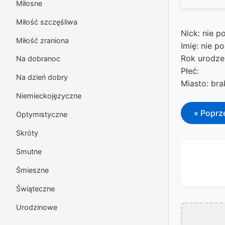
Miłosne
Miłość szczęśliwa
Nick: nie p
Miłość zraniona
Imię: nie p
Rok urodze
Na dobranoc
Płeć:
Na dzień dobry
Miasto: br
Niemieckojęzyczne
« Poprz
Optymistyczne
Skróty
Smutne
Śmieszne
Świąteczne
Urodzinowe