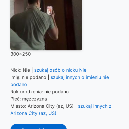
300x250
Nick: Nie |
szukaj osób o nicku Nie
Imię: nie podano |
szukaj innych o imieniu nie
podano
Rok urodzenia: nie podano
Płeć: mężczyzna
Miasto: Arizona City (az, US) |
szukaj innych z
Arizona City (az, US)