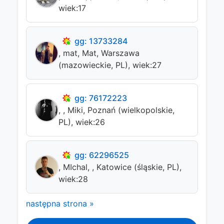
wiek:17
gg: 13733284
, mat, Mat, Warszawa
(mazowieckie, PL), wiek:27
gg: 76172223
, , Miki, Poznań (wielkopolskie,
PL), wiek:26
gg: 62296525
, MIchal, , Katowice (śląskie, PL),
wiek:28
następna strona »