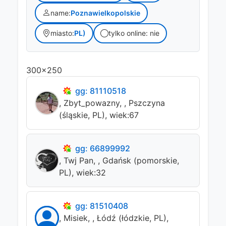
name:
Poznawielkopolskie
miasto:
PL)
tylko online: nie
300x250
gg: 81110518
, Zbyt_powazny, , Pszczyna
(śląskie, PL), wiek:67
gg: 66899992
, Twj Pan, , Gdańsk (pomorskie,
PL), wiek:32
gg: 81510408
, Misiek, , Łódź (łódzkie, PL),